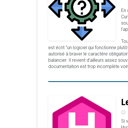
En 
Cur
sou
l’a
Tou
est écrit “un logiciel qui fonctionne pl
autorisé à braver le caractère obligatoi
balancier. Il revient d’ailleurs assez sou
documentation est trop incomplète vo
L
Si 
Hug