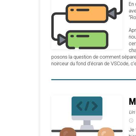
En 
ave
“Ro
Apr
nou
cer
cha
posons la question de comment séparer 
noirceur du fond d’écran de VSCode, c’e
M
Un 
Je 