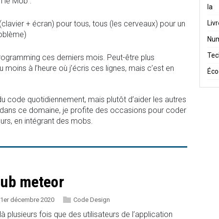
n le Mob :
Ia
(clavier + écran) pour tous, tous (les cerveaux) pour un
Liv
oblème)
Num
Tec
rogramming ces derniers mois. Peut-être plus
 moins à l’heure où j’écris ces lignes, mais c’est en
Éco
du code quotidiennement, mais plutôt d’aider les autres
de dans ce domaine, je profite des occasions pour coder
eurs, en intégrant des mobs.
lub meteor
1er décembre 2020
Code Design
là plusieurs fois que des utilisateurs de l’application