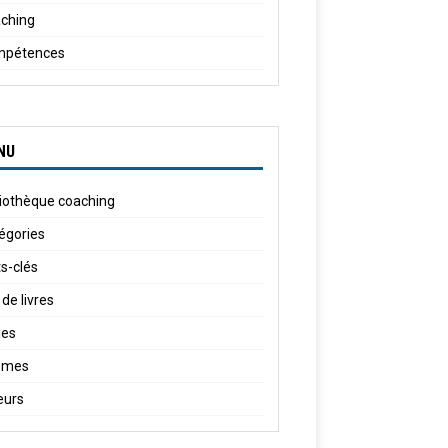
ching
mpétences
NU
liothèque coaching
égories
s-clés
 de livres
ies
èmes
eurs