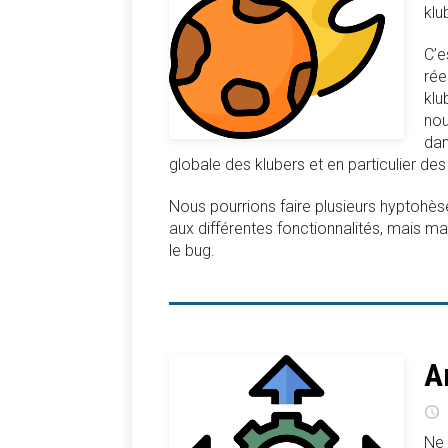
klu
C’e
rée
klu
nou
dan
globale des klubers et en particulier d
Nous pourrions faire plusieurs hyptohès
aux différentes fonctionnalités, mais ma 
le bug.
A
Ne 