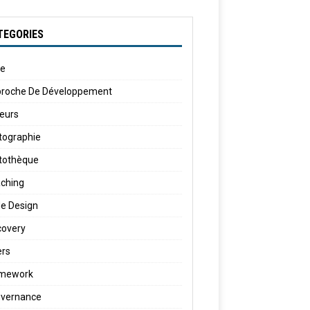
TEGORIES
le
roche De Développement
eurs
tographie
tothèque
ching
e Design
covery
ers
amework
vernance