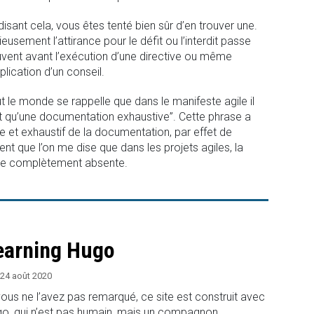
disant cela, vous êtes tenté bien sûr d’en trouver une.
ieusement l’attirance pour le défit ou l’interdit passe
vent avant l’exécution d’une directive ou même
pplication d’un conseil.
t le monde se rappelle que dans le manifeste agile il
utôt qu’une documentation exhaustive”. Cette phrase a
re et exhaustif de la documentation, par effet de
vent que l’on me dise que dans les projets agiles, la
ire complètement absente.
earning Hugo
24 août 2020
vous ne l’avez pas remarqué, ce site est construit avec
o, qui n’est pas humain, mais un compagnon