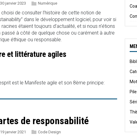
30 janvier 2023
Numérique
Coa
i choisi de consulter l’histoire de cette notion de
Co
stainability” dans le développement logiciel, pour voir si
 racines étaient toujours d’actualité, et si nous n’étions
 passé à côté de quelque chose ou carément à autre
rique éthique ou responsable.
ME
e et littérature agiles
Bib
Cat
Mot
esprit est le Manifeste agile et son 8ème principe:
Pile
Sér
Th
artes de responsabilité
Val
19 janvier 2021
Code Design