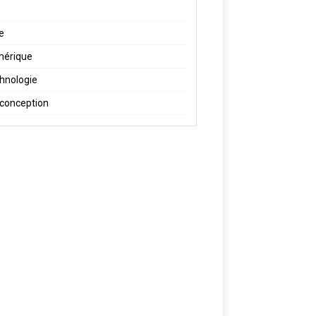
re
érique
hnologie
conception