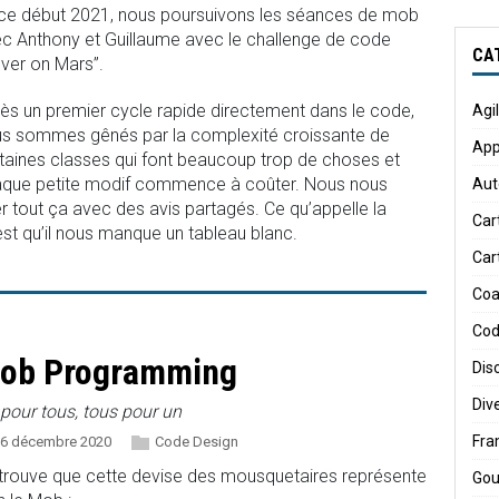
ce début 2021, nous poursuivons les séances de mob
c Anthony et Guillaume avec le challenge de code
CA
ver on Mars”.
ès un premier cycle rapide directement dans le code,
Agi
s sommes gênés par la complexité croissante de
App
taines classes qui font beaucoup trop de choses et
que petite modif commence à coûter. Nous nous
Aut
tout ça avec des avis partagés. Ce qu’appelle la
Car
st qu’il nous manque un tableau blanc.
Car
Coa
Cod
ob Programming
Dis
Div
pour tous, tous pour un
Fr
6 décembre 2020
Code Design
trouve que cette devise des mousquetaires représente
Gou